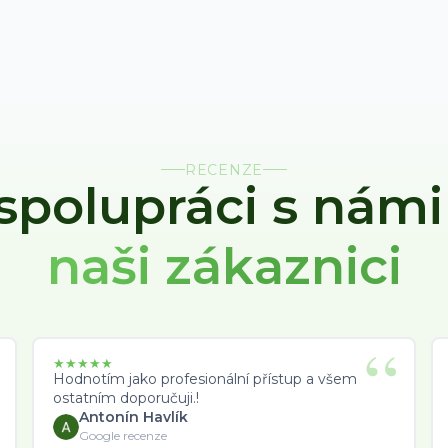
RECENZE
 spolupráci s nám
naši zákaznici
★
★
★
★
★
Hodnotím jako profesionální přístup a všem
ostatním doporučuji.!
Antonín Havlík
Google recenze