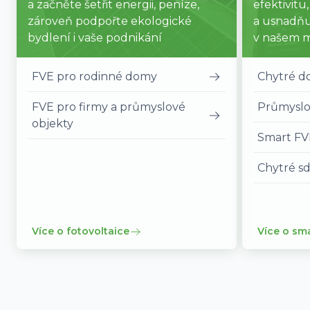
a začněte šetřit energii, peníze,
efektivitu
zároveň podpořte ekologické
a usnadňu
bydlení i vaše podnikání
v našem 
FVE pro rodinné domy
Chytré 
FVE pro firmy a průmyslové
Průmyslo
objekty
Smart FV
Chytré sd
Více o fotovoltaice
Více o sm