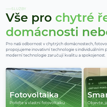
SLUŽBY
Vše pro
chytré ř
domácnosti neb
Pro naši odbornost v chytrých domácnostech, fotovo
propojujeme inovativní technologie s individuálním 
moderní technologie zaručují kvalitu a spokojenost.
Fotovoltaika
Smar
Pořiďte si vlastní fotovoltaiku
Objevte, j