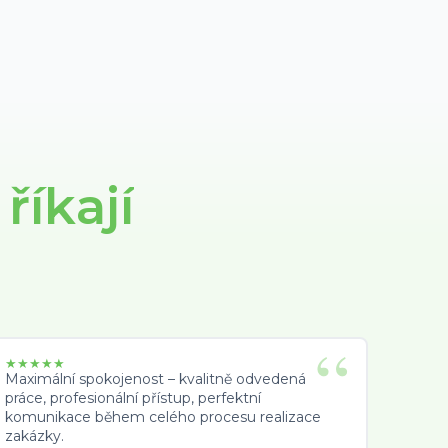
i
říkají
★
★
★
★
★
Maximální spokojenost – kvalitně odvedená
práce, profesionální přístup, perfektní
komunikace během celého procesu realizace
zakázky.