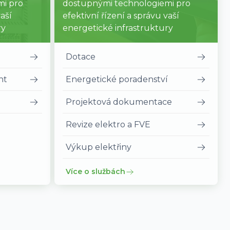
mi pro
dostupnými technologiemi pro
vaší
efektivní řízení a správu vaší
ry
energetické infrastruktury
Dotace
nt
Energetické poradenství
Projektová dokumentace
Revize elektro a FVE
Výkup elektřiny
Více o službách