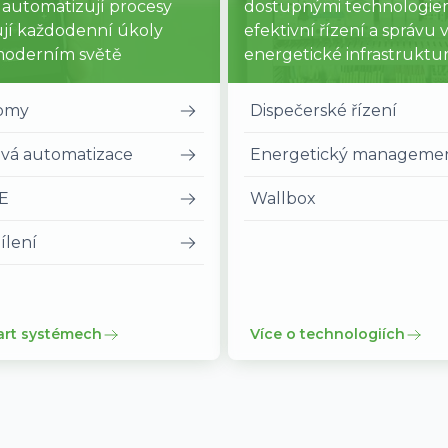
, automatizují procesy
dostupnými technologie
jí každodenní úkoly
efektivní řízení a správu 
moderním světě
energetické infrastruktu
domy
Dispečerské řízení
vá automatizace
Energetický manageme
E
Wallbox
ílení
art systémech
Více o technologiích