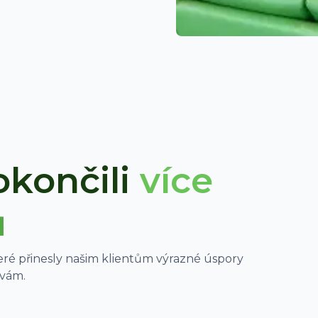
končili
více
ů
eré přinesly našim klientům výrazné úspory
 vám.