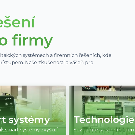
ešení
o firmy
ltaických systémech a firemních řešeních, kde
přístupem. Naše zkušenosti a vášeň pro
t systémy
Technologie
ak smart systémy zvyšují
Seznamte se s nejmodern