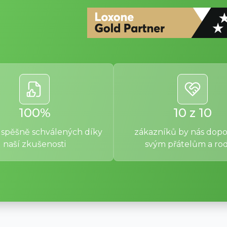
100%
10 z 10
úspěšně schválených díky
zákazníků by nás dopo
naší zkušenosti
svým přátelům a ro