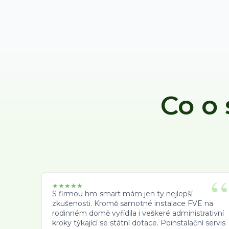
Co o
★
★
★
★
★
S firmou hm-smart mám jen ty nejlepší
zkušenosti. Kromě samotné instalace FVE na
rodinném domě vyřídila i veškeré administrativní
kroky týkající se státní dotace. Poinstalační servis