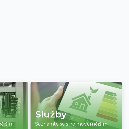
Služby
ějšími
Seznamte se s nejmodernějšími