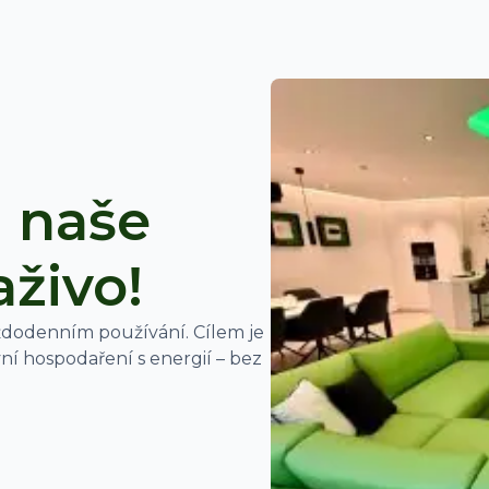
i naše
živo!
aždodenním používání. Cílem je
vní hospodaření s energií – bez