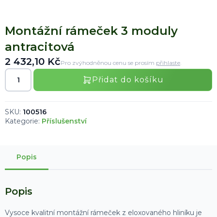
Montážní rámeček 3 moduly
antracitová
2 432,10
Kč
Pro zvýhodněnou cenu se prosím
přihlaste
.
Přidat do košíku
Montážní
rámeček
3
moduly
antracitová
množství
SKU:
100516
Kategorie:
Příslušenství
Popis
Popis
Vysoce kvalitní montážní rámeček z eloxovaného hliníku je