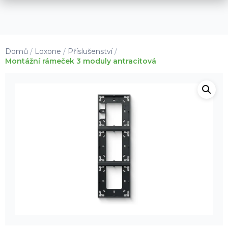
Fotovoltaika
Smart systémy
Domů
/
Loxone
/
Příslušenství
/
Technologie
Montážní rámeček 3 moduly antracitová
Služby
Showroom
Společnost
E-shop
Klientský portál