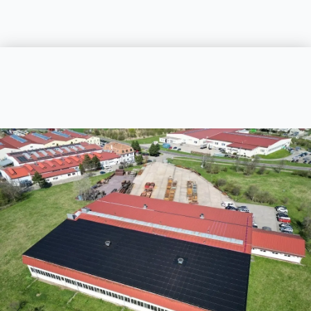
Fotovoltaika
Smart systémy
Technologie
Služby
Showroom
Společnost
E-shop
Klientský portál