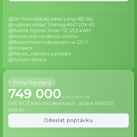
34× fotovoltaický panel Longi 585 Wp
Hybridní střídač Solinteg MHT-20K-40
Baterie Dyness Tower T21 (21,3 kWh)
Konstrukce na šikmou střechu
Bezpečnostní odpojovače na 120 V
Instalace
Revize, zaškolení a předání
Vyřízení dotace
Firma Standard
749 000
Kč bez DPH 21%
FVE 49,73 kWp bez akumulace · dotace NRB 225
000 Kč
Odeslat poptávku