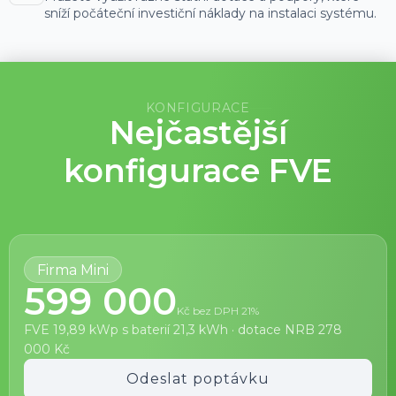
sníží počáteční investiční náklady na instalaci systému.
KONFIGURACE
Nejčastější
konfigurace FVE
Firma Mini
599 000
Kč bez DPH 21%
FVE 19,89 kWp s baterií 21,3 kWh · dotace NRB 278
000 Kč
Odeslat poptávku