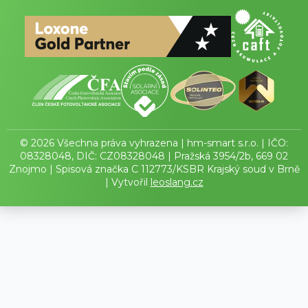
© 2026 Všechna práva vyhrazena | hm-smart s.r.o. | IČO:
08328048, DIČ: CZ08328048 | Pražská 3954/2b, 669 02
Znojmo | Spisová značka C 112773/KSBR Krajský soud v Brně
| Vytvořil
leoslang.cz