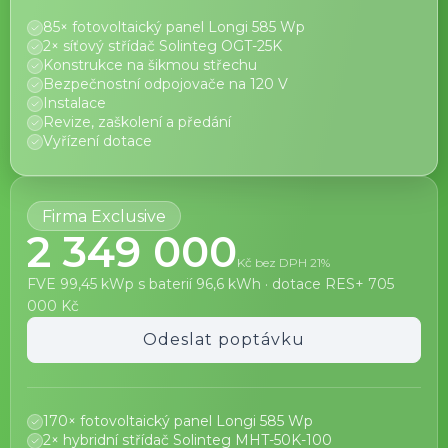
85× fotovoltaický panel Longi 585 Wp
2× síťový střídač Solinteg OGT-25K
Konstrukce na šikmou střechu
Bezpečnostní odpojovače na 120 V
Instalace
Revize, zaškolení a předání
Vyřízení dotace
Firma Exclusive
2 349 000
Kč bez DPH 21%
FVE 99,45 kWp s baterií 96,6 kWh · dotace RES+ 705
000 Kč
Odeslat poptávku
170× fotovoltaický panel Longi 585 Wp
2× hybridní střídač Solinteg MHT-50K-100