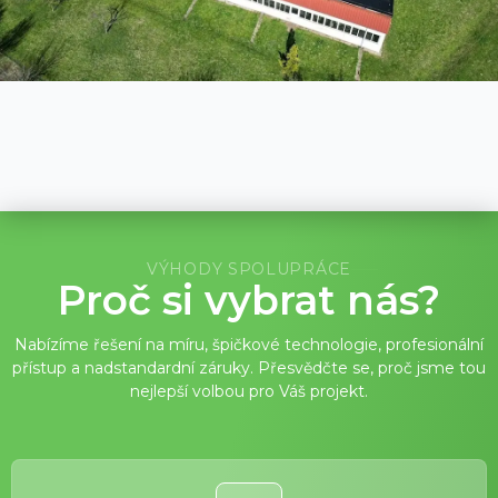
VÝHODY SPOLUPRÁCE
Proč si vybrat nás?
Nabízíme řešení na míru, špičkové technologie, profesionální
přístup a nadstandardní záruky. Přesvědčte se, proč jsme tou
nejlepší volbou pro Váš projekt.