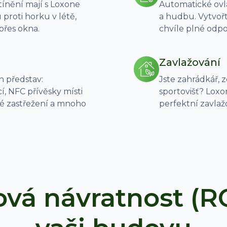
stínění mají s Loxone
Automatické ovlá
proti horku v létě,
a hudbu. Vytvořte
přes okna.
chvíle plné odpo
Zavlažování
h představ:
Jste zahrádkář,
, NFC přívěsky místi
sportovišť? Loxo
ké zastřežení a mnoho
perfektní zavla
ová návratnost (RO