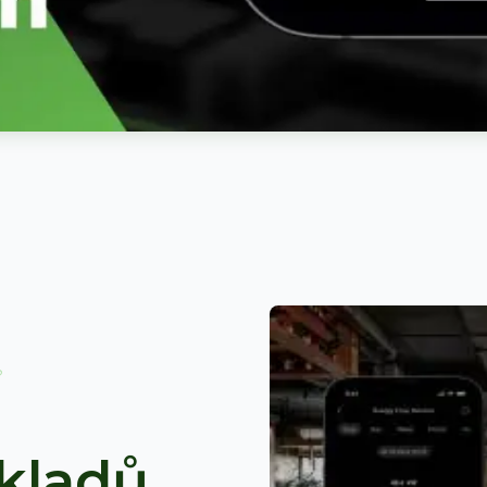
?
kladů