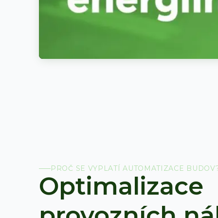
PROČ SE VYPLATÍ AUTOMATIZACE BUDOV
Optimalizace
provozních ná