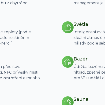
dbu z chytrého
management je h
Světla
i teploty (podle
Inteligentní ovl
uladu se stíněním –
ideální atmosfér
nergií.
nálady podle seb
Bazén
h představ:
Údržba bazénu z
, NFC přívěsky místi
filtraci, zpětné
ké zastřežení a mnoho
pro Vás udělá Lox
Sauna