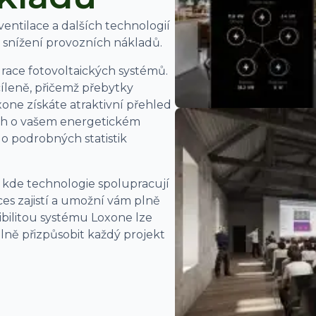
 ventilace a dalších technologií
e snížení provozních nákladů.
grace fotovoltaických systémů.
cíleně, přičemž přebytky
xone získáte atraktivní přehled
ích o vašem energetickém
 podrobných statistik
 kde technologie spolupracují
es zajistí a umožní vám plně
xibilitou systému Loxone lze
álně přizpůsobit každý projekt