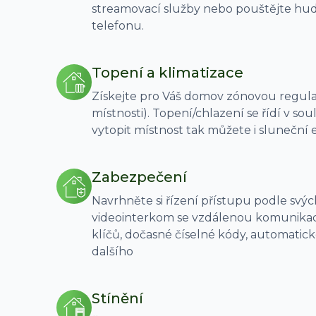
streamovací služby nebo pouštějte hu
telefonu.
Topení a klimatizace
Získejte pro Váš domov zónovou regulac
místnosti). Topení/chlazení se řídí v so
vytopit místnost tak můžete i sluneční e
Zabezpečení
Navrhněte si řízení přístupu podle svýc
videointerkom se vzdálenou komunikací
klíčů, dočasné číselné kódy, automatic
dalšího
Stínění