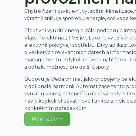
Chytré řízení osvětlení, vytápění, klimatizace,
výrazně snižuje spotřebu energie, což vede k
Efektivní využití energie dále podporuje inte
Vlastní elektřina z FVE je s Loxone využívána 
efektivně pokrývají spotřebu. Díky aplikaci Lo
o veškerých relevantních datech a informac
managementu. Kdykoli můžete nahlédnout do
a odhalit možnosti pro další úspory.
Budovu je třeba vnímat jako propojený celek,
v dokonalé harmonii. Automatizace tento proc
využít úsporný potenciál a další výhody. S fle
navíc kdykoli přidávat nové funkce a individu
konkrétním požadavkům.
Mám zájem