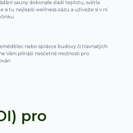
dání sauny dokonale sladí teplotu, světla
 si tu nejlepší wellness oázu a užívejte si v ní
činku.
 zemědělec nebo správce budovy či travnatých
ne Vám přináší nesčetné možnosti pro
žován
I) pro