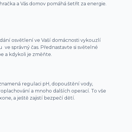
račka a Vás domov pomáhá šetřit za energie.
ádání osvětlení ve Vaší domácnosti vykouzlí
u ve správný čas. Přednastavte si světelné
e a kdykoli je změňte.
namená regulaci pH, dopouštění vody,
 proplachování a mnoho dalších operací. To vše
one, a ještě zajistí bezpečí dětí.