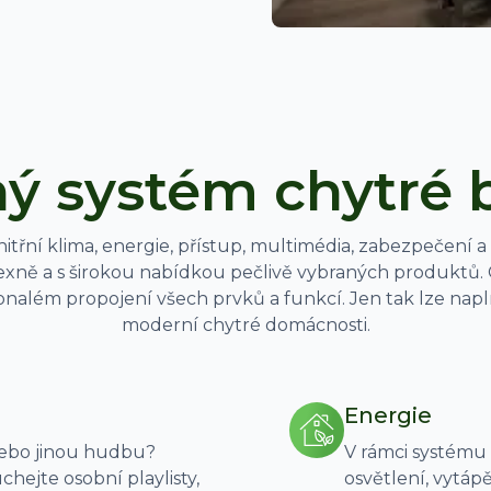
ý systém chytré
vnitřní klima, energie, přístup, multimédia, zabezpečení 
xně a s širokou nabídkou pečlivě vybraných produktů.
além propojení všech prvků a funkcí. Jen tak lze napl
moderní chytré domácnosti.
Energie
nebo jinou hudbu?
V rámci systému 
hejte osobní playlisty,
osvětlení, vytápě