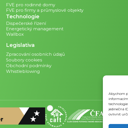
FVE pro rodinné domy
FVE pro firmy a průmyslové objekty
Technologie
Dispečerské řízení
Energetický management
Wallbox
Legislativa
Zpracování osobních údajů
Soubory cookies
Obchodní podmínky
Whistleblowing
Abychom pos
informacím 
technologie
jedinečná I
ovlivnit urč