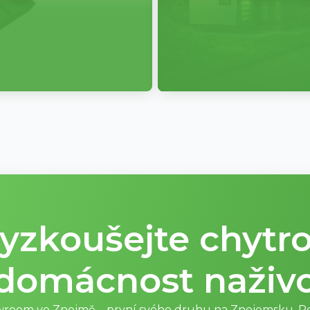
yzkoušejte chytr
domácnost naživ
wroom ve Znojmě – první svého druhu na Znojemsku. Re