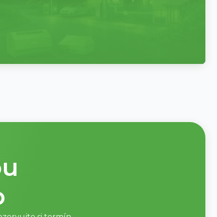
ou
o
zervujte si termín