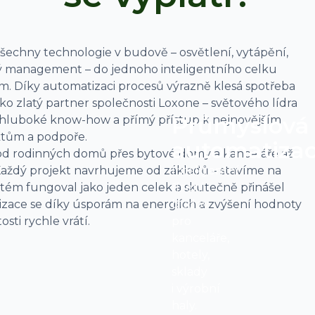
šechny technologie v budově – osvětlení, vytápění,
ký management – do jednoho inteligentního celku
m. Díky automatizaci procesů výrazně klesá spotřeba
ko zlatý partner společnosti Loxone – světového lídra
Průmyslová
 hluboké know-how a přímý přístup k nejnovějším
tům a podpoře.
automatiza
, od rodinných domů přes bytové domy a kanceláře až
 Každý projekt navrhujeme od základů – stavíme na
Inteligentní
tém fungoval jako jeden celek a skutečně přinášel
řízení
tizace se díky úsporám na energiích a zvýšení hodnoty
budov
sti rychle vrátí.
pro
kanceláře,
hotely,
sklady
i výrobní
haly.