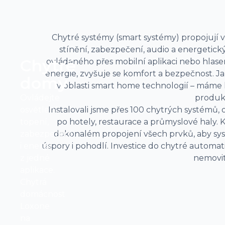
Chytré systémy (smart systémy) propojují v
stínění, zabezpečení, audio a energetic
Chytré
ovládaného přes mobilní aplikaci nebo hlase
energie, zvyšuje se komfort a bezpečnost. Ja
domy
v oblasti smart home technologií – máme
Ovládejte
produk
osvětlení,
Instalovali jsme přes 100 chytrých systémů
topení,
po hotely, restaurace a průmyslové haly.
zabezpečení
dokonalém propojení všech prvků, aby sys
i energii
úspory i pohodlí. Investice do chytré automa
z jedné
nemovito
aplikace.
Chytrá
domácnost
Loxone
na