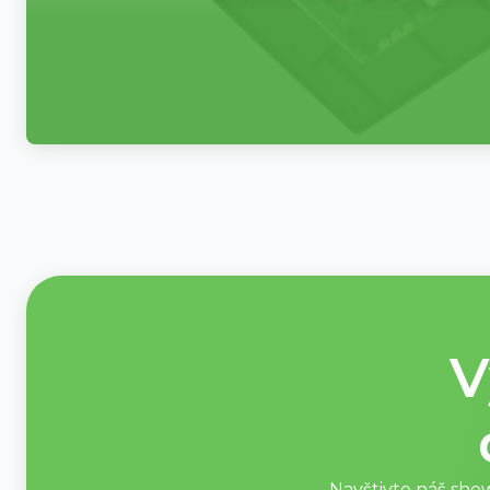
V
Navštivte náš sho