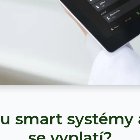
ou smart systémy 
se vyplatí?