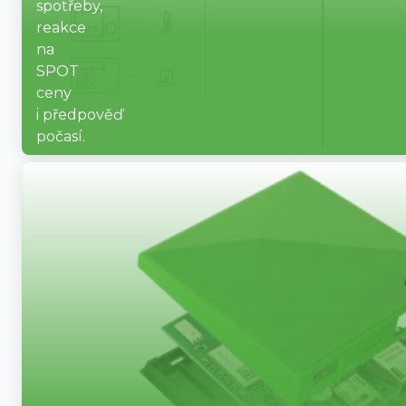
spotřeby,
reakce
na
SPOT
ceny
i předpověď
počasí.